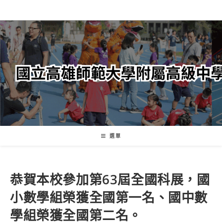
跳
轉
至
主
要
內
容
選單
恭賀本校參加第63屆全國科展，國
小數學組榮獲全國第一名、國中數
學組榮獲全國第二名。