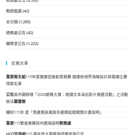
教師甄選
(42)
未分類
(1,285)
總務處公告
(42)
輔導室公告
(1,222)
近期文章
重要
衛生組
115年度健康促進創意競賽-健康新視界海報設計與電繪比賽
得獎名單
公告
高市圖辦理「2026朗聲大賞：朗讀文本演出影片徵選活動」之活動
辦法
圖書館
轉知115年 度「周產期高風險孕產婦追蹤關懷計畫說明」
重要
115繁星推薦校內選填說明
教務處
HOT
註冊組
115 學年度大學學測成績查詢公告