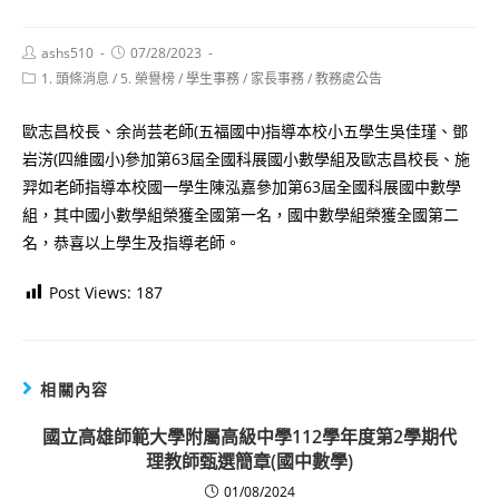
Post
Post
ashs510
07/28/2023
author:
published:
Post
1. 頭條消息
/
5. 榮譽榜
/
學生事務
/
家長事務
/
教務處公告
category:
歐志昌校長、余尚芸老師(五福國中)指導本校小五學生吳佳瑾、鄧
岩淓(四維國小)參加第63屆全國科展國小數學組及歐志昌校長、施
羿如老師指導本校國一學生陳泓嘉參加第63屆全國科展國中數學
組，其中國小數學組榮獲全國第一名，國中數學組榮獲全國第二
名，恭喜以上學生及指導老師。
Post Views:
187
相關內容
國立高雄師範大學附屬高級中學112學年度第2學期代
理教師甄選簡章(國中數學)
01/08/2024