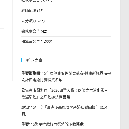
教師甄選
(42)
未分類
(1,285)
總務處公告
(42)
輔導室公告
(1,222)
近期文章
重要
衛生組
115年度健康促進創意競賽-健康新視界海報
設計與電繪比賽得獎名單
公告
高市圖辦理「2026朗聲大賞：朗讀文本演出影片
徵選活動」之活動辦法
圖書館
轉知115年 度「周產期高風險孕產婦追蹤關懷計畫說
明」
重要
115繁星推薦校內選填說明
教務處