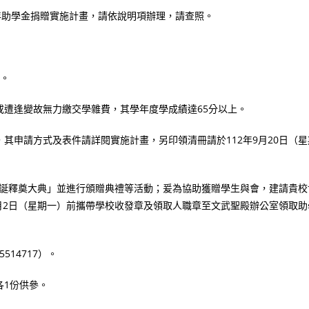
年助學金捐贈實施計畫，請依說明項辦理，請查照。
理。
遭逢變故無力繳交學雜費，其學年度學成績達65分以上。
其申請方式及表件請詳閱實施計畫，另印領清冊請於112年9月20日（星
師聖誕釋奠大典」並進行頒贈典禮等活動；爰為協助獲贈學生與會，建請貴校
0月2日（星期一）前攜帶學校收發章及領取人職章至文武聖殿辦公室領取助
14717）。
各1份供參。