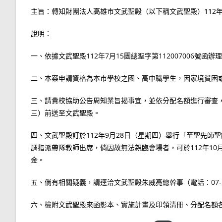
主旨：轉知財團法人高雄市文武聖殿（以下稱文武聖殿）112
說明：
一、依據文武聖殿112年7月15團總聖字第112007006號函辦
二、本案申請資格為本市學校之國、高中職學生，因家境貧困或
三、請貴校協助公告周知業旨揭事宜，並依分配名額進行審查，
三）前送至文武聖殿。
四、文武聖殿訂於112年9月28日（星期四）舉行「至聖先
調指派帶隊教師出席，倘因故無法親臨會場者，可於112年1
金。
五、倘有相關疑義，請逕洽文武聖殿朱威亮總幹事（電話：07-55
六、檢附文武聖殿來函影本、實施計畫及印領清冊、分配名額