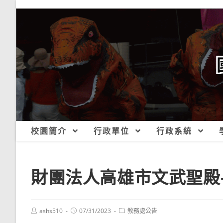
跳
轉
至
主
要
內
容
校園簡介
行政單位
行政系統
財團法人高雄市文武聖殿-
Post
Post
Post
ashs510
07/31/2023
教務處公告
author:
published:
category: