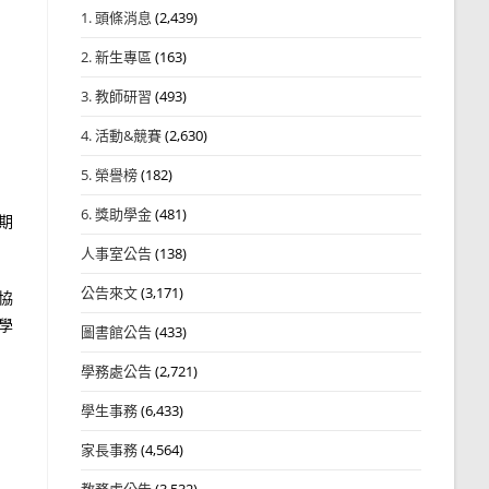
1. 頭條消息
(2,439)
2. 新生專區
(163)
3. 教師研習
(493)
4. 活動&競賽
(2,630)
5. 榮譽榜
(182)
6. 獎助學金
(481)
期
人事室公告
(138)
公告來文
(3,171)
協
學
圖書館公告
(433)
學務處公告
(2,721)
學生事務
(6,433)
家長事務
(4,564)
教務處公告
(3,532)