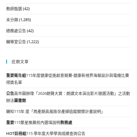
教師甄選
(42)
未分類
(1,285)
總務處公告
(42)
輔導室公告
(1,222)
近期文章
重要
衛生組
115年度健康促進創意競賽-健康新視界海報設計與電繪比賽
得獎名單
公告
高市圖辦理「2026朗聲大賞：朗讀文本演出影片徵選活動」之活動
辦法
圖書館
轉知115年 度「周產期高風險孕產婦追蹤關懷計畫說明」
重要
115繁星推薦校內選填說明
教務處
HOT
註冊組
115 學年度大學學測成績查詢公告