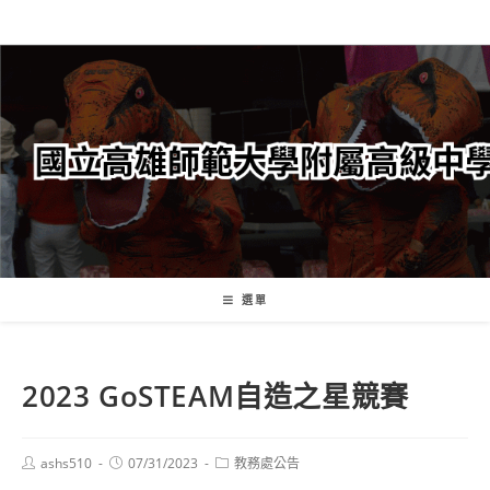
跳
轉
至
主
要
內
容
選單
2023 GoSTEAM自造之星競賽
Post
Post
Post
ashs510
07/31/2023
教務處公告
author:
published:
category: