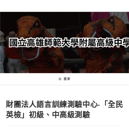
跳
轉
至
主
要
內
容
選單
財團法人語言訓練測驗中心-「全民
英檢」初級、中高級測驗