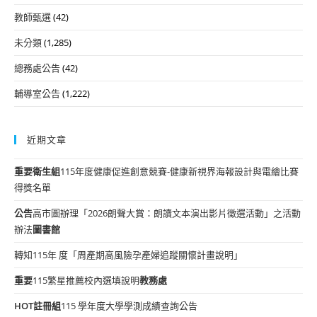
教師甄選
(42)
未分類
(1,285)
總務處公告
(42)
輔導室公告
(1,222)
近期文章
重要
衛生組
115年度健康促進創意競賽-健康新視界海報設計與電繪比賽
得獎名單
公告
高市圖辦理「2026朗聲大賞：朗讀文本演出影片徵選活動」之活動
辦法
圖書館
轉知115年 度「周產期高風險孕產婦追蹤關懷計畫說明」
重要
115繁星推薦校內選填說明
教務處
HOT
註冊組
115 學年度大學學測成績查詢公告