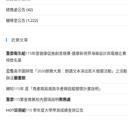
總務處公告
(42)
輔導室公告
(1,222)
近期文章
重要
衛生組
115年度健康促進創意競賽-健康新視界海報設計與電繪比賽
得獎名單
公告
高市圖辦理「2026朗聲大賞：朗讀文本演出影片徵選活動」之活動
辦法
圖書館
轉知115年 度「周產期高風險孕產婦追蹤關懷計畫說明」
重要
115繁星推薦校內選填說明
教務處
HOT
註冊組
115 學年度大學學測成績查詢公告