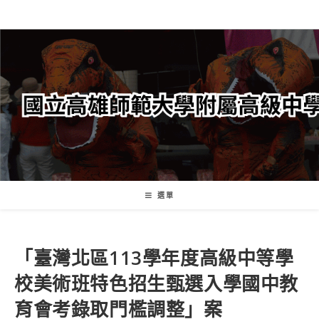
跳
轉
至
主
要
內
容
選單
「臺灣北區113學年度高級中等學
校美術班特色招生甄選入學國中教
育會考錄取門檻調整」案