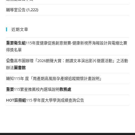
輔導室公告
(1,222)
近期文章
重要
衛生組
115年度健康促進創意競賽-健康新視界海報設計與電繪比賽
得獎名單
公告
高市圖辦理「2026朗聲大賞：朗讀文本演出影片徵選活動」之活動
辦法
圖書館
轉知115年 度「周產期高風險孕產婦追蹤關懷計畫說明」
重要
115繁星推薦校內選填說明
教務處
HOT
註冊組
115 學年度大學學測成績查詢公告