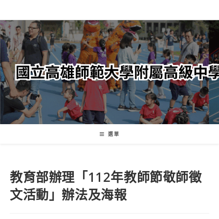
跳
轉
至
主
要
內
容
選單
教育部辦理「112年教師節敬師徵
文活動」辦法及海報