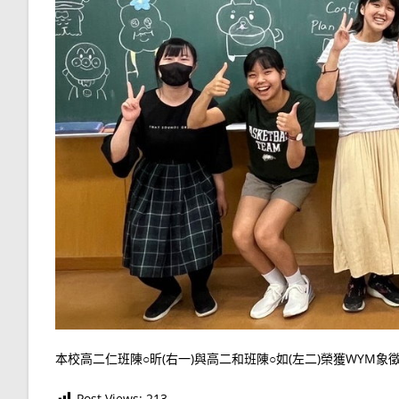
本校高二仁班陳○昕(右一)與高二和班陳○如(左二)榮獲WYM
Post Views:
213