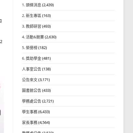
1. 頭條消息
(2,439)
2. 新生專區
(163)
和
3. 教師研習
(493)
4. 活動&競賽
(2,630)
2
5. 榮譽榜
(182)
6. 獎助學金
(481)
人事室公告
(138)
公告來文
(3,171)
圖書館公告
(433)
學務處公告
(2,721)
學生事務
(6,433)
家長事務
(4,564)
教務處公告
(3,532)