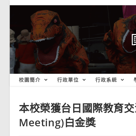
跳
轉
至
主
要
內
容
校園簡介
行政單位
行政系統
本校榮獲台日國際教育交流 W
Meeting)白金獎