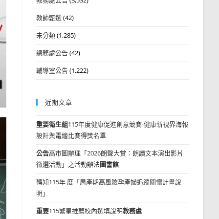
教師甄選
(42)
未分類
(1,285)
總務處公告
(42)
輔導室公告
(1,222)
近期文章
重要
衛生組
115年度健康促進創意競賽-健康新視界海報
設計與電繪比賽得獎名單
公告
高市圖辦理「2026朗聲大賞：朗讀文本演出影片
徵選活動」之活動辦法
圖書館
轉知115年 度「周產期高風險孕產婦追蹤關懷計畫說
明」
重要
115繁星推薦校內選填說明
教務處