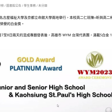
譽榜
/
圖書館公告
/
學生事務
/
未分類
，日前在日本名古屋福祉大學及京都立命館大學兩地舉行，本校高二仁班陳○昕與高二
高榮譽的白金獎。
月7至8日兩天的混成專題發表後，高雄市 WYM 台灣代表團，滿載5白金 1