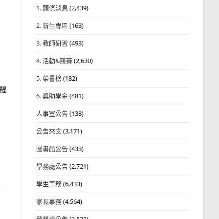
1. 頭條消息
(2,439)
2. 新生專區
(163)
3. 教師研習
(493)
4. 活動&競賽
(2,630)
5. 榮譽榜
(182)
提醒
6. 獎助學金
(481)
人事室公告
(138)
公告來文
(3,171)
圖書館公告
(433)
學務處公告
(2,721)
學生事務
(6,433)
家長事務
(4,564)
教務處公告
(3,532)