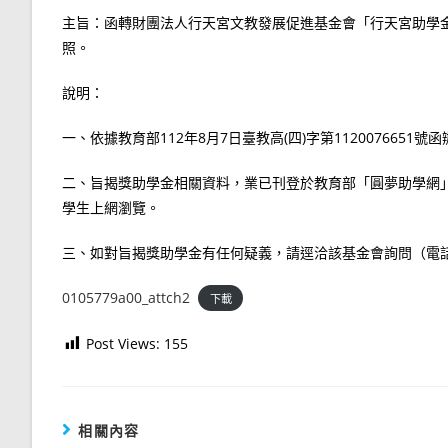
主旨：函轉財團法人行天宮文教發展促進基金會「行天宮助學
照。
說明：
一、依據教育部112年8月7日臺教高(四)字第1120076651號
二、旨揭獎助學金相關資料，業已刊登於教育部「圓夢助學網」(網址：ht
學生上網瀏覽。
三、如對旨揭獎助學金有任何疑義，請逕洽該基金會詢問（電話：0800
0105779a00_attch2
下載
Post Views:
155
相關內容