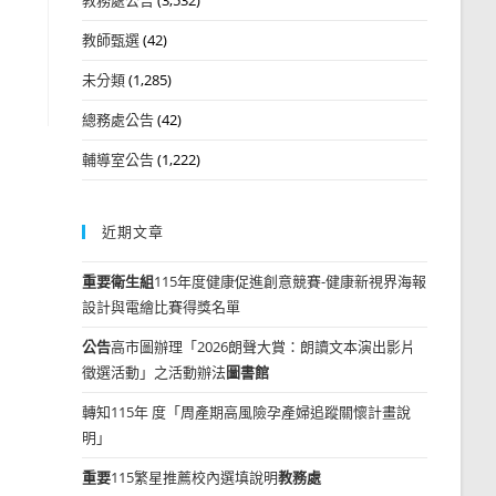
教師甄選
(42)
未分類
(1,285)
總務處公告
(42)
輔導室公告
(1,222)
近期文章
重要
衛生組
115年度健康促進創意競賽-健康新視界海報
設計與電繪比賽得獎名單
公告
高市圖辦理「2026朗聲大賞：朗讀文本演出影片
徵選活動」之活動辦法
圖書館
轉知115年 度「周產期高風險孕產婦追蹤關懷計畫說
明」
重要
115繁星推薦校內選填說明
教務處