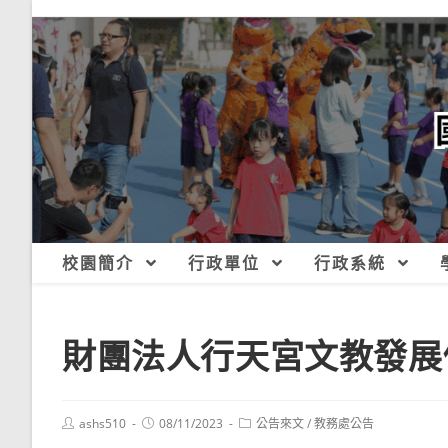
跳
轉
至
主
要
內
容
校園簡介
行政單位
行政系統
財團法人行天宮文教發展
Post
Post
Post
ashs510
08/11/2023
公告來文
/
教務處公告
author:
published:
category: