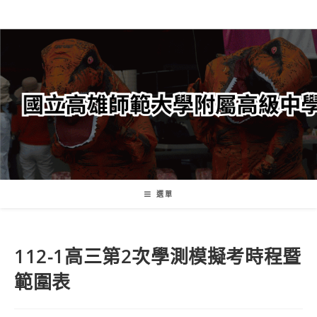
跳
轉
至
主
要
內
容
選單
112-1高三第2次學測模擬考時程暨
範圍表