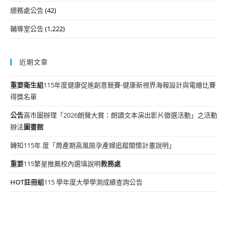
總務處公告
(42)
輔導室公告
(1,222)
近期文章
重要
衛生組
115年度健康促進創意競賽-健康新視界海報設計與電繪比賽
得獎名單
公告
高市圖辦理「2026朗聲大賞：朗讀文本演出影片徵選活動」之活動
辦法
圖書館
轉知115年 度「周產期高風險孕產婦追蹤關懷計畫說明」
重要
115繁星推薦校內選填說明
教務處
HOT
註冊組
115 學年度大學學測成績查詢公告