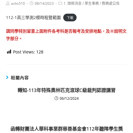
Post
Post
Post
ashs510
08/14/2023
1. 頭條消息
/
學生事務
/
教務處公告
author:
published:
category:
112-1高三學測2模時程暨範圍
下載
請同學特別留意上面附件各考科是否報考及安排地點，及※說明文
字部分。
Post Views:
128
相關內容
轉知-113年特殊奧林匹克滾球C級裁判認證講習
06/12/2024
函轉財團法人華科事業群慈善基金會112年聽障學生獎