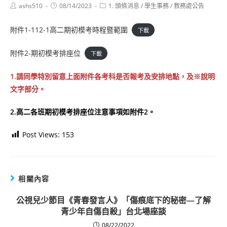
Post
Post
Post
ashs510
08/14/2023
1. 頭條消息
/
學生事務
/
教務處公告
author:
published:
category:
附件1-112-1高二期初模考時程暨範圍
下載
附件2-期初模考排座位
下載
1.請
同學特別留意上面附件各考科是否報考及安排地點，及※說明
文字部分。
2.高二各班期初模考排座位注意事項如附件2。
Post Views:
153
相關內容
公視兒少節目《青春發言人》「傷痕底下的秘密—了解
青少年自傷自殺」台北場座談
08/22/2022