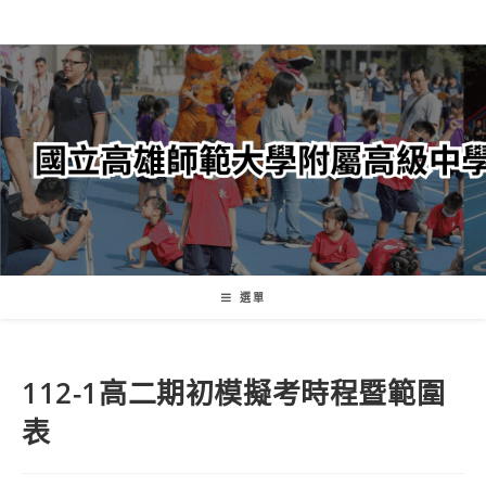
跳
轉
至
主
要
內
容
選單
112-1高二期初模擬考時程暨範圍
表