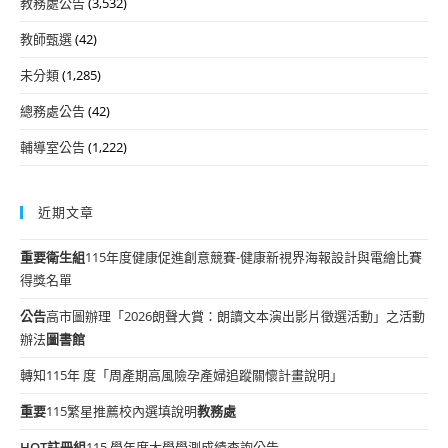
教務處公告
(3,532)
教師甄選
(42)
未分類
(1,285)
總務處公告
(42)
輔導室公告
(1,222)
近期文章
重要
衛生組
115年度健康促進創意競賽-健康新視界海報設計與電繪比賽
得獎名單
公告
高市圖辦理「2026朗聲大賞：朗讀文本演出影片徵選活動」之活動
辦法
圖書館
轉知115年 度「周產期高風險孕產婦追蹤關懷計畫說明」
重要
115繁星推薦校內選填說明
教務處
HOT
註冊組
115 學年度大學學測成績查詢公告