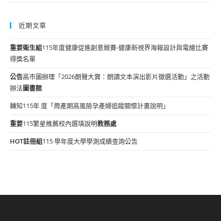
近期文章
重要
衛生組
115年度健康促進創意競賽-健康新視界海報設計與電繪比賽
得獎名單
公告
高市圖辦理「2026朗聲大賞：朗讀文本演出影片徵選活動」之活動
辦法
圖書館
轉知115年 度「周產期高風險孕產婦追蹤關懷計畫說明」
重要
115繁星推薦校內選填說明
教務處
HOT
註冊組
115 學年度大學學測成績查詢公告