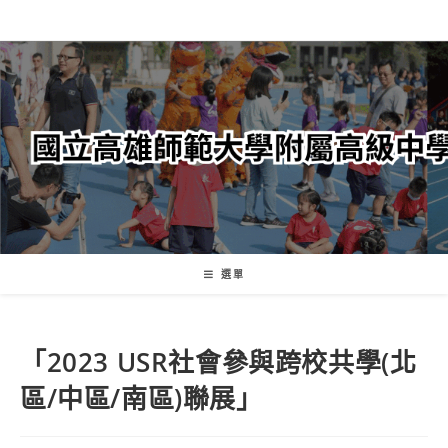
跳
轉
至
主
要
內
容
選單
「2023 USR社會參與跨校共學(北
區/中區/南區)聯展」