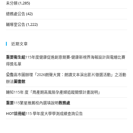
未分類
(1,285)
總務處公告
(42)
輔導室公告
(1,222)
近期文章
重要
衛生組
115年度健康促進創意競賽-健康新視界海報設計與電繪比賽
得獎名單
公告
高市圖辦理「2026朗聲大賞：朗讀文本演出影片徵選活動」之活動
辦法
圖書館
轉知115年 度「周產期高風險孕產婦追蹤關懷計畫說明」
重要
115繁星推薦校內選填說明
教務處
HOT
註冊組
115 學年度大學學測成績查詢公告