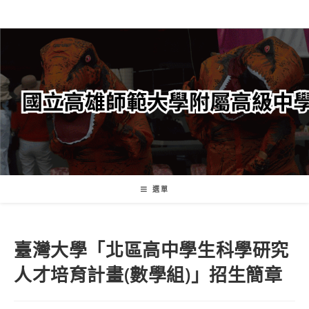
跳
轉
至
主
要
內
容
選單
臺灣大學「北區高中學生科學研究
人才培育計畫(數學組)」招生簡章