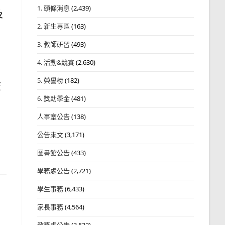
1. 頭條消息
(2,439)
及
2. 新生專區
(163)
3. 教師研習
(493)
4. 活動&競賽
(2,630)
5. 榮譽榜
(182)
查
6. 獎助學金
(481)
人事室公告
(138)
公告來文
(3,171)
圖書館公告
(433)
學務處公告
(2,721)
學生事務
(6,433)
家長事務
(4,564)
教務處公告
(3,532)