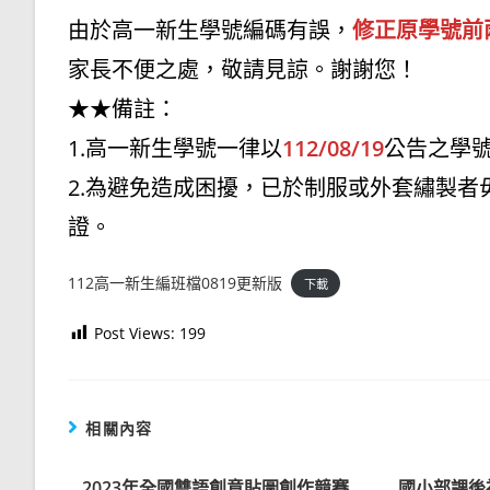
由於高一新生學號編碼有誤，
修正原學號前
家長不便之處，敬請見諒。謝謝您！
★★備註：
1.高一新生學號一律以
112/08/19
公告之學
2.為避免造成困擾，已於制服或外套繡製
證。
112高一新生編班檔0819更新版
下載
Post Views:
199
相關內容
2023年全國雙語創意貼圖創作競賽
國小部課後