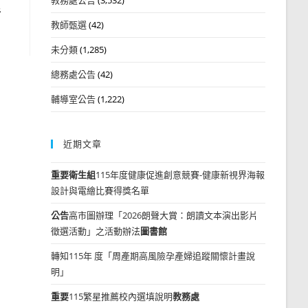
活
教師甄選
(42)
未分類
(1,285)
總務處公告
(42)
輔導室公告
(1,222)
近期文章
重要
衛生組
115年度健康促進創意競賽-健康新視界海報
設計與電繪比賽得獎名單
公告
高市圖辦理「2026朗聲大賞：朗讀文本演出影片
徵選活動」之活動辦法
圖書館
轉知115年 度「周產期高風險孕產婦追蹤關懷計畫說
明」
重要
115繁星推薦校內選填說明
教務處