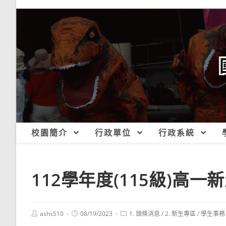
跳
轉
至
主
要
內
容
校園簡介
行政單位
行政系統
112學年度(115級)高
Post
Post
Post
ashs510
08/19/2023
1. 頭條消息
/
2. 新生專區
/
學生事務
author:
published:
category: