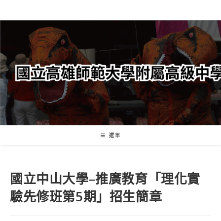
跳
轉
至
主
要
內
容
選單
國立中山大學–推廣教育「理化實
驗先修班第5期」招生簡章