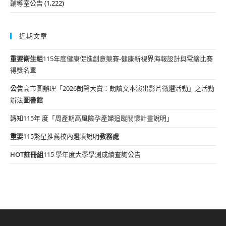
輔導室公告
(1,222)
近期文章
重要
衛生組
115年度健康促進創意競賽-健康新視界海報設計與電繪比賽
得獎名單
公告
高市圖辦理「2026朗聲大賞：朗讀文本演出影片徵選活動」之活動
辦法
圖書館
轉知115年 度「周產期高風險孕產婦追蹤關懷計畫說明」
重要
115繁星推薦校內選填說明
教務處
HOT
註冊組
115 學年度大學學測成績查詢公告