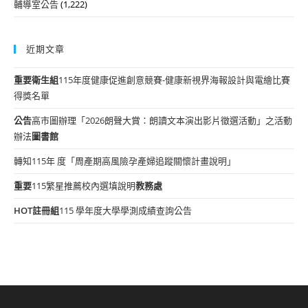
輔導室公告
(1,222)
近期文章
重要
衛生組
115年度健康促進創意競賽-健康新視界海報設計與電繪比賽
得獎名單
公告
高市圖辦理「2026朗聲大賞：朗讀文本演出影片徵選活動」之活動
辦法
圖書館
轉知115年 度「周產期高風險孕產婦追蹤關懷計畫說明」
重要
115繁星推薦校內選填說明
教務處
HOT
註冊組
115 學年度大學學測成績查詢公告