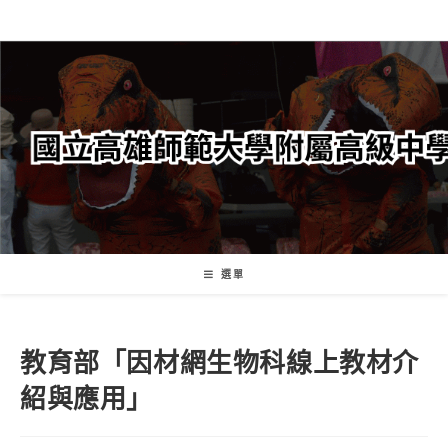
跳
轉
至
主
要
內
容
選單
教育部「因材網生物科線上教材介
紹與應用」