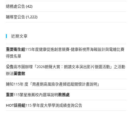
總務處公告
(42)
輔導室公告
(1,222)
近期文章
重要
衛生組
115年度健康促進創意競賽-健康新視界海報設計與電繪比賽
得獎名單
公告
高市圖辦理「2026朗聲大賞：朗讀文本演出影片徵選活動」之活動
辦法
圖書館
轉知115年 度「周產期高風險孕產婦追蹤關懷計畫說明」
重要
115繁星推薦校內選填說明
教務處
HOT
註冊組
115 學年度大學學測成績查詢公告