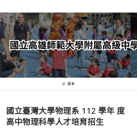
跳
轉
至
主
要
內
容
選單
國立臺灣大學物理系 112 學年 度
高中物理科學人才培育招生