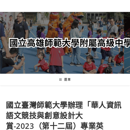
跳
轉
至
主
要
內
容
選單
國立臺灣師範大學辦理「華人資訊
語文競技與創意設計大
賞-2023（第十二屆）專業英