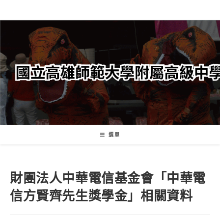
跳
轉
至
主
要
內
容
選單
財團法人中華電信基金會「中華電
信方賢齊先生獎學金」相關資料