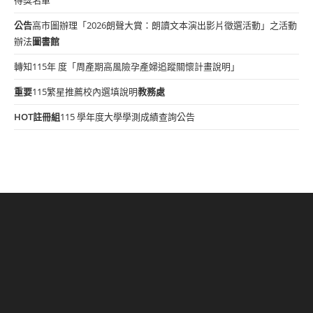
公告
高市圖辦理「2026朗聲大賞：朗讀文本演出影片徵選活動」之活動
辦法
圖書館
轉知115年 度「周產期高風險孕產婦追蹤關懷計畫說明」
重要
115繁星推薦校內選填說明
教務處
HOT
註冊組
115 學年度大學學測成績查詢公告