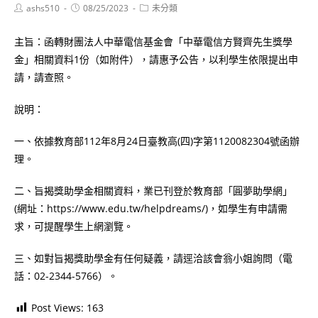
Post
Post
Post
ashs510
08/25/2023
未分類
author:
published:
category:
主旨：函轉財團法人中華電信基金會「中華電信方賢齊先生獎學
金」相關資料1份（如附件），請惠予公告，以利學生依限提出申
請，請查照。
說明：
一、依據教育部112年8月24日臺教高(四)字第1120082304號函辦
理。
二、旨揭獎助學金相關資料，業已刊登於教育部「圓夢助學網」
(網址：https://www.edu.tw/helpdreams/)，如學生有申請需
求，可提醒學生上網瀏覽。
三、如對旨揭獎助學金有任何疑義，請逕洽該會翁小姐詢問（電
話：02-2344-5766）。
Post Views:
163