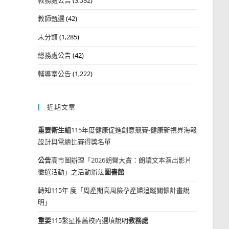
教師甄選
(42)
未分類
(1,285)
總務處公告
(42)
輔導室公告
(1,222)
近期文章
重要
衛生組
115年度健康促進創意競賽-健康新視界海報
設計與電繪比賽得獎名單
公告
高市圖辦理「2026朗聲大賞：朗讀文本演出影片
徵選活動」之活動辦法
圖書館
轉知115年 度「周產期高風險孕產婦追蹤關懷計畫說
明」
重要
115繁星推薦校內選填說明
教務處