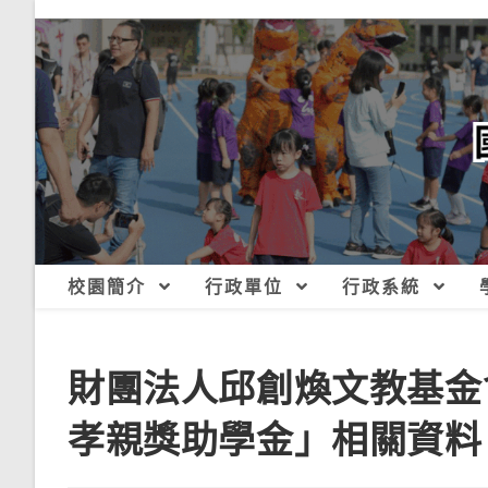
跳
轉
至
主
要
內
容
校園簡介
行政單位
行政系統
財團法人邱創煥文教基金會
孝親獎助學金」相關資料