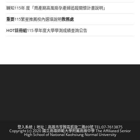
轉知115年 度「周產期高風險孕產婦追蹤關懷計畫說明」
重要
115繁星推薦校內選填說明
教務處
HOT
註冊組
115 學年度大學學測成績查詢公告
登入系統
| 地址：高雄市苓雅區凱旋二路89號 TEL:07-7613875
Copyright (c) 2020 國立高雄師範大學附屬高級中學 The Affiliated Senior
High School of National Kaohsiung Normal University