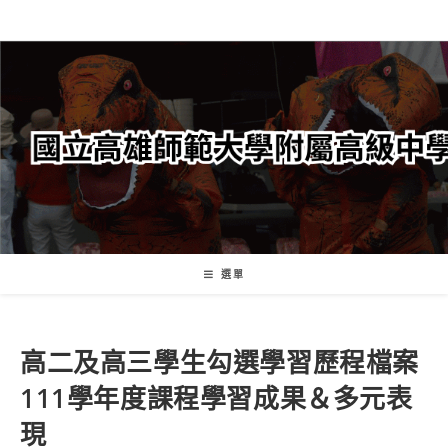
跳
轉
至
主
要
內
容
選單
高二及高三學生勾選學習歷程檔案
111學年度課程學習成果＆多元表
現