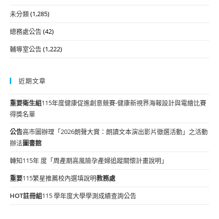
未分類
(1,285)
總務處公告
(42)
輔導室公告
(1,222)
近期文章
重要
衛生組
115年度健康促進創意競賽-健康新視界海報設計與電繪比賽
得獎名單
公告
高市圖辦理「2026朗聲大賞：朗讀文本演出影片徵選活動」之活動
辦法
圖書館
轉知115年 度「周產期高風險孕產婦追蹤關懷計畫說明」
重要
115繁星推薦校內選填說明
教務處
HOT
註冊組
115 學年度大學學測成績查詢公告