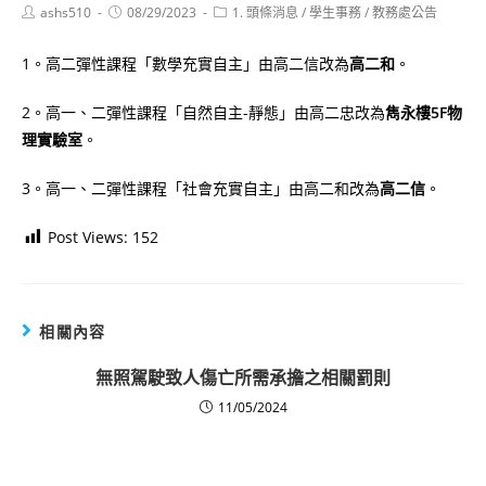
Post
Post
Post
ashs510
08/29/2023
1. 頭條消息
/
學生事務
/
教務處公告
author:
published:
category:
1。高二彈性課程「數學充實自主」由高二信改為
高二和
。
2。高一、二彈性課程「自然自主-靜態」由高二忠改為
雋永樓5F物
理實驗室
。
3。高一、二彈性課程「社會充實自主」由高二和改為
高二信
。
Post Views:
152
相關內容
無照駕駛致人傷亡所需承擔之相關罰則
11/05/2024