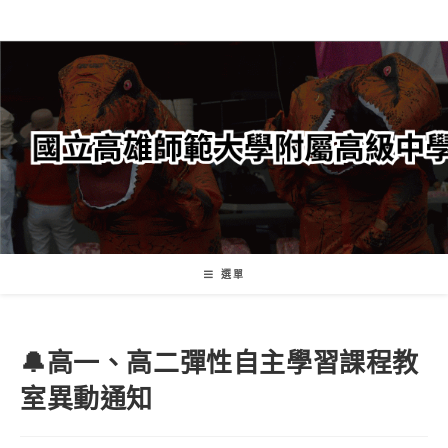
跳
轉
至
主
要
內
容
選單
🔔高一、高二彈性自主學習課程教
室異動通知