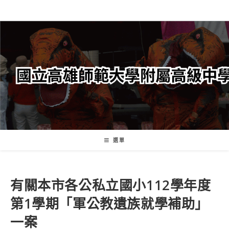
跳
轉
至
主
要
內
容
選單
有關本市各公私立國小112學年度
第1學期「軍公教遺族就學補助」
一案