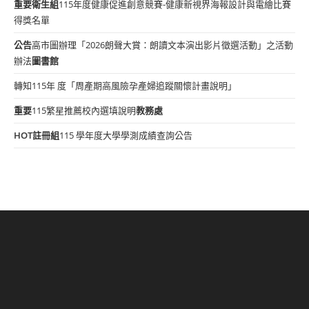
重要
衛生組
115年度健康促進創意競賽-健康新視界海報設計與電繪比賽
得獎名單
公告
高市圖辦理「2026朗聲大賞：朗讀文本演出影片徵選活動」之活動
辦法
圖書館
轉知115年 度「周產期高風險孕產婦追蹤關懷計畫說明」
重要
115繁星推薦校內選填說明
教務處
HOT
註冊組
115 學年度大學學測成績查詢公告