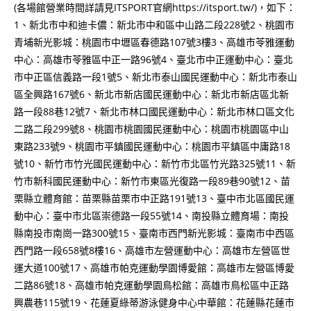
(各場館營業時間詳請見ITSPORT官網https://itsport.tw/)，如下：
1、新北市中和迪卡儂：新北市中和區中山路二段228號2、桃園市
青埔新光影城：桃園市中壢區春德路107號3樓3、高雄市苓雅運動
中心：高雄市苓雅區中正一路96號4、臺北市中正運動中心：臺北
市中正區信義路一段1號5、新北市泰山國民運動中心：新北市泰山
區全興路167號6、新北市新店國民運動中心：新北市新店區北新
路一段88巷12號7、新北市林口國民運動中心：新北市林口區文化
二路二段299號8、桃園市桃園國民運動中心：桃園市桃園區中山
東路233號9、桃園市平鎮國民運動中心：桃園市平鎮區中庸路18
號10、新竹市竹光國民運動中心：新竹市北區竹光路325號11、新
竹市新科國民運動中心：新竹市東區光復路一段89巷90號12、苗
栗縣立體育館：苗栗縣苗栗市中正路191號13、臺中市北區國民運
動中心：臺中市北區崇德路一段55號14、南投縣立體育場：南投
縣南投市南崗一路300號15、臺南市西門新光影城：臺南市中西區
西門路一段658號8樓16、高雄市左營運動中心：高雄市左營區世
運大道100號17、高雄市帕克運動學園博愛館：高雄市左營區博愛
二路86號18、高雄市帕克運動學園鳥松館：高雄市鳥松區中正路
興農巷115號19、花蓮夏綠蒂游泳健身中心中華館：花蓮縣花蓮市