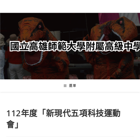
跳
轉
至
主
要
內
容
選單
112年度「新現代五項科技運動
會」