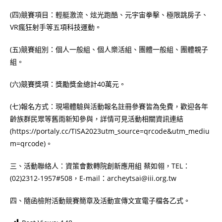
(四)競賽項目：輕艇激流、炫光跑酷、元宇宙拳擊、極限跳房子、
VR瘋狂射手等五項科技運動。
(五)競賽組別：個人一般組、個人樂活組、團體一般組、團體親子
組。
(六)競賽獎項：獎勵獎金總計40萬元。
(七)報名方式：現場體驗與活動報名註冊參賽皆為免費，歡迎各年
齡族群民眾等舊雨新知參與，詳情可見活動相關資訊連結
(https://portaly.cc/TISA2023utm_source=qrcode&utm_mediu
m=qrcode)。
三、活動聯絡人：資策會數轉院創新應用組 蔡如翎，TEL：
(02)2312-1957#508，E-mail：archeytsai@iii.org.tw
四、隨函檢附活動競賽簡章及活動宣傳文宣電子檔各乙式。