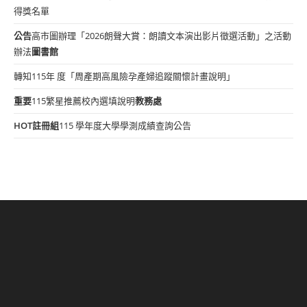
得獎名單
公告
高市圖辦理「2026朗聲大賞：朗讀文本演出影片徵選活動」之活動
辦法
圖書館
轉知115年 度「周產期高風險孕產婦追蹤關懷計畫說明」
重要
115繁星推薦校內選填說明
教務處
HOT
註冊組
115 學年度大學學測成績查詢公告