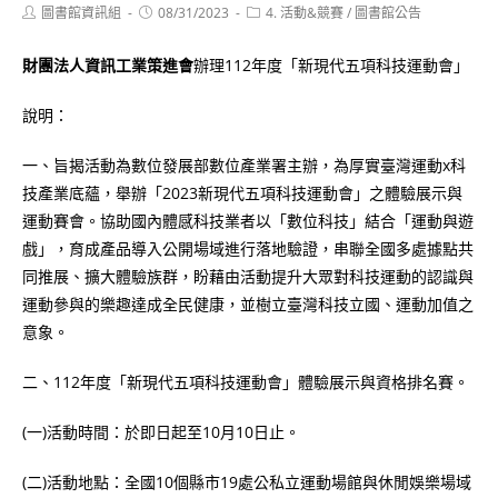
Post
Post
Post
圖書館資訊組
08/31/2023
4. 活動&競賽
/
圖書館公告
author:
published:
category:
財團法人資訊工業策進會
辦理112年度「新現代五項科技運動會」
說明：
一、旨揭活動為數位發展部數位產業署主辦，為厚實臺灣運動x科
技產業底蘊，舉辦「2023新現代五項科技運動會」之體驗展示與
運動賽會。協助國內體感科技業者以「數位科技」結合「運動與遊
戲」，育成產品導入公開場域進行落地驗證，串聯全國多處據點共
同推展、擴大體驗族群，盼藉由活動提升大眾對科技運動的認識與
運動參與的樂趣達成全民健康，並樹立臺灣科技立國、運動加值之
意象。
二、112年度「新現代五項科技運動會」體驗展示與資格排名賽。
(一)活動時間：於即日起至10月10日止。
(二)活動地點：全國10個縣市19處公私立運動場館與休閒娛樂場域