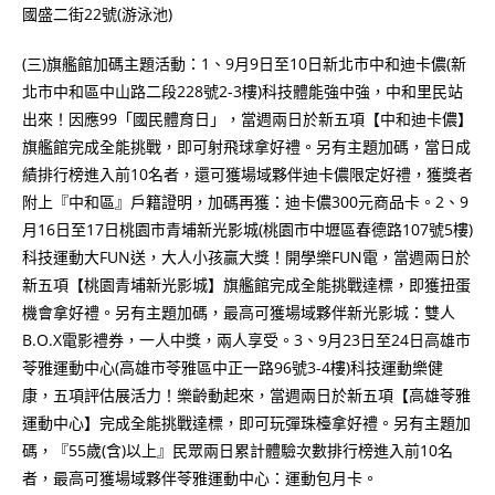
國盛二街22號(游泳池)
(三)旗艦館加碼主題活動：1、9月9日至10日新北市中和迪卡儂(新
北市中和區中山路二段228號2-3樓)科技體能強中強，中和里民站
出來！因應99「國民體育日」，當週兩日於新五項【中和迪卡儂】
旗艦館完成全能挑戰，即可射飛球拿好禮。另有主題加碼，當日成
績排行榜進入前10名者，還可獲場域夥伴迪卡儂限定好禮，獲獎者
附上『中和區』戶籍證明，加碼再獲：迪卡儂300元商品卡。2、9
月16日至17日桃園市青埔新光影城(桃園市中壢區春德路107號5樓)
科技運動大FUN送，大人小孩贏大獎！開學樂FUN電，當週兩日於
新五項【桃園青埔新光影城】旗艦館完成全能挑戰達標，即獲扭蛋
機會拿好禮。另有主題加碼，最高可獲場域夥伴新光影城：雙人
B.O.X電影禮券，一人中獎，兩人享受。3、9月23日至24日高雄市
苓雅運動中心(高雄市苓雅區中正一路96號3-4樓)科技運動樂健
康，五項評估展活力！樂齡動起來，當週兩日於新五項【高雄苓雅
運動中心】完成全能挑戰達標，即可玩彈珠檯拿好禮。另有主題加
碼，『55歲(含)以上』民眾兩日累計體驗次數排行榜進入前10名
者，最高可獲場域夥伴苓雅運動中心：運動包月卡。