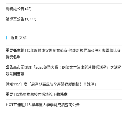
總務處公告
(42)
輔導室公告
(1,222)
近期文章
重要
衛生組
115年度健康促進創意競賽-健康新視界海報設計與電繪比賽
得獎名單
公告
高市圖辦理「2026朗聲大賞：朗讀文本演出影片徵選活動」之活動
辦法
圖書館
轉知115年 度「周產期高風險孕產婦追蹤關懷計畫說明」
重要
115繁星推薦校內選填說明
教務處
HOT
註冊組
115 學年度大學學測成績查詢公告