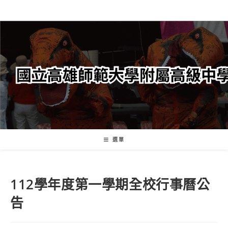
跳
轉
至
主
要
內
容
選單
112學年度第一學期全校行事曆公
告