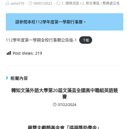
Post
Post
Post
ashs510
09/01/2023
1. 頭條消息
/
2. 新生專區
/
教務處公告
author:
published:
category:
請參閱本校112學年度第一學期行事曆。
112學年度第一學期全校行事曆公告版-1
下載
Post Views:
219
相關內容
轉知文藻外語大學第20屆文藻盃全國高中職組英語競
賽
07/22/2024
羅慧夫顱顏基金會「得福獎助學金」