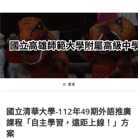
跳
轉
至
主
要
內
容
選單
國立清華大學-112年49期外語推廣
課程「自主學習，遠距上線！」方
案