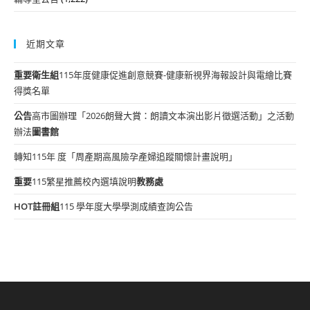
近期文章
重要
衛生組
115年度健康促進創意競賽-健康新視界海報設計與電繪比賽
得獎名單
公告
高市圖辦理「2026朗聲大賞：朗讀文本演出影片徵選活動」之活動
辦法
圖書館
轉知115年 度「周產期高風險孕產婦追蹤關懷計畫說明」
重要
115繁星推薦校內選填說明
教務處
HOT
註冊組
115 學年度大學學測成績查詢公告