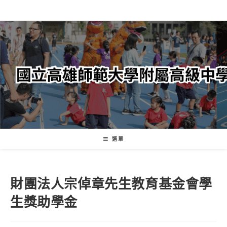
跳
轉
至
主
要
內
容
選單
財團法人宗倬章先生教育基金會學
生獎助學金