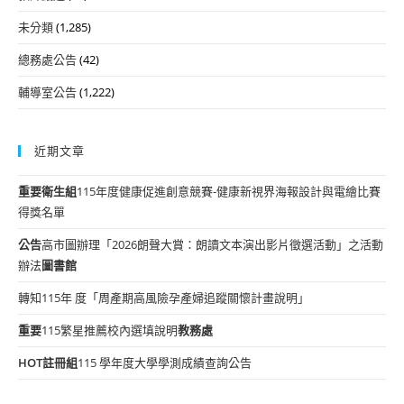
未分類
(1,285)
總務處公告
(42)
輔導室公告
(1,222)
近期文章
重要
衛生組
115年度健康促進創意競賽-健康新視界海報設計與電繪比賽
得獎名單
公告
高市圖辦理「2026朗聲大賞：朗讀文本演出影片徵選活動」之活動
辦法
圖書館
轉知115年 度「周產期高風險孕產婦追蹤關懷計畫說明」
重要
115繁星推薦校內選填說明
教務處
HOT
註冊組
115 學年度大學學測成績查詢公告