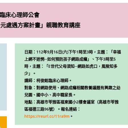
臨床心理師公會
多元處遇方案計畫」親職教育講座
日期：112年9月16日(六)下午1時至3時，主題：「幸福
上網不迷惘─如何預防孩子網路成癮」、下午3時至5
時，主題：「E世代父母須知─網路如虎口，風險知多
少」。
講師：柯俊銘臨床心理師。
對象：對網路使用、網路成癮相關教養議題有興趣之幼
兒園、國中小、高中職家長。
地點：高雄市苓雅區福東國小2樓會議室（高雄市苓雅
區福德三路96號）。報名連結：
https://reurl.cc/11ra9m
。