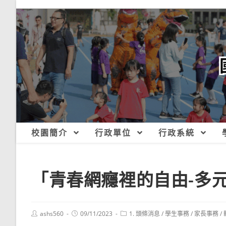
跳
轉
至
主
要
內
容
校園簡介
行政單位
行政系統
「青春網癮裡的自由-多
Post
Post
Post
ashs560
09/11/2023
1. 頭條消息
/
學生事務
/
家長事務
/
author:
published:
category: