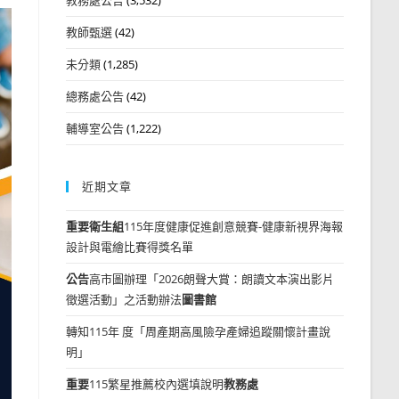
教師甄選
(42)
未分類
(1,285)
總務處公告
(42)
輔導室公告
(1,222)
近期文章
重要
衛生組
115年度健康促進創意競賽-健康新視界海報
設計與電繪比賽得獎名單
公告
高市圖辦理「2026朗聲大賞：朗讀文本演出影片
徵選活動」之活動辦法
圖書館
轉知115年 度「周產期高風險孕產婦追蹤關懷計畫說
明」
重要
115繁星推薦校內選填說明
教務處