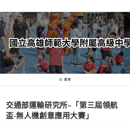
跳
轉
至
主
要
內
容
選單
交通部運輸研究所–「第三屆領航
盃-無人機創意應用大賽」