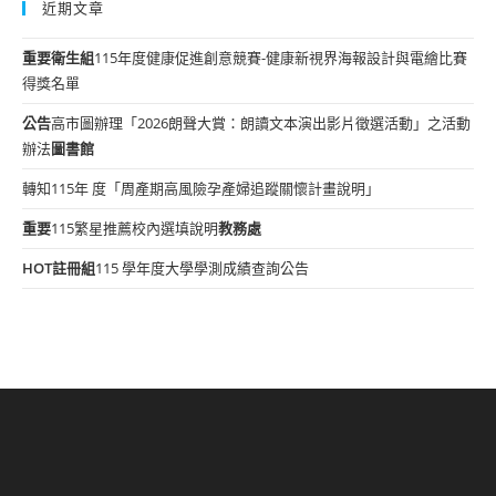
近期文章
重要
衛生組
115年度健康促進創意競賽-健康新視界海報設計與電繪比賽
得獎名單
公告
高市圖辦理「2026朗聲大賞：朗讀文本演出影片徵選活動」之活動
辦法
圖書館
轉知115年 度「周產期高風險孕產婦追蹤關懷計畫說明」
重要
115繁星推薦校內選填說明
教務處
HOT
註冊組
115 學年度大學學測成績查詢公告