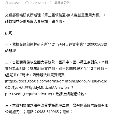
Post
Post
Post
ashs510
09/11/2023
教務處公告
author:
published:
category:
交通部運輸研究所辦理「第三屆領航盃-無人機創意應用大賽」，
請轉知並鼓勵所屬人員參加，請查照。
說明：
一、依據交通部運輸研究所112年9月4日運資字第1120900565號
函辦理。
二、旨揭競賽係以全國大專校院、國高中、國小師生為對象，本競
賽分為兩組別：構想組及實作組。即日起開放報名至112年9月8日
(星期五)17時止，活動辦法詳競賽網頁
(https://docs.google.com/forms/d/1hfpJm3gd4o0hTBI84Vc3q
GQoTyuHAtPFByddyMbUznM/viewform?
pli=1&edit_requested=true)，敬請上網瀏覽報名。
三、本案相關問題請逕洽受委託辦理單位：樂飛創新國際股份有限
公司施先生；電話：0988-819965；電郵：