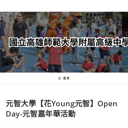
跳
轉
至
主
要
內
容
選單
元智大學【花Young元智】Open
Day-元智嘉年華活動