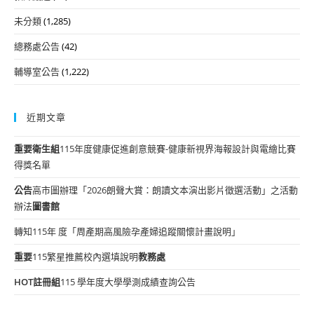
未分類
(1,285)
總務處公告
(42)
輔導室公告
(1,222)
近期文章
重要
衛生組
115年度健康促進創意競賽-健康新視界海報設計與電繪比賽
得獎名單
公告
高市圖辦理「2026朗聲大賞：朗讀文本演出影片徵選活動」之活動
辦法
圖書館
轉知115年 度「周產期高風險孕產婦追蹤關懷計畫說明」
重要
115繁星推薦校內選填說明
教務處
HOT
註冊組
115 學年度大學學測成績查詢公告