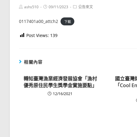
Post
Post
Post
ashs510
09/11/2023
公告來文
author:
published:
category:
0117401a00_attch2
下載
Post Views:
139
相關內容
轉知臺灣漁業經濟發展協會「漁村
國立臺灣
優秀原住民學生獎學金實施要點」
「Cool 
12/16/2021