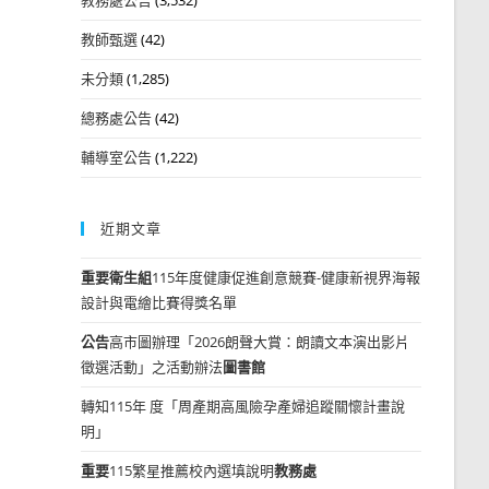
教師甄選
(42)
未分類
(1,285)
總務處公告
(42)
輔導室公告
(1,222)
近期文章
重要
衛生組
115年度健康促進創意競賽-健康新視界海報
設計與電繪比賽得獎名單
公告
高市圖辦理「2026朗聲大賞：朗讀文本演出影片
徵選活動」之活動辦法
圖書館
轉知115年 度「周產期高風險孕產婦追蹤關懷計畫說
明」
重要
115繁星推薦校內選填說明
教務處