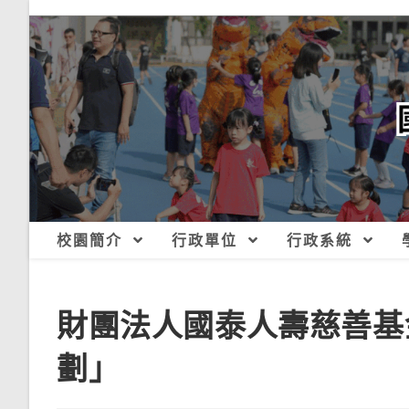
跳
轉
至
主
要
內
容
校園簡介
行政單位
行政系統
財團法人國泰人壽慈善基
劃」