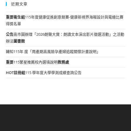
近期文章
重要
衛生組
115年度健康促進創意競賽-健康新視界海報設計與電繪比賽
得獎名單
公告
高市圖辦理「2026朗聲大賞：朗讀文本演出影片徵選活動」之活動
辦法
圖書館
轉知115年 度「周產期高風險孕產婦追蹤關懷計畫說明」
重要
115繁星推薦校內選填說明
教務處
HOT
註冊組
115 學年度大學學測成績查詢公告