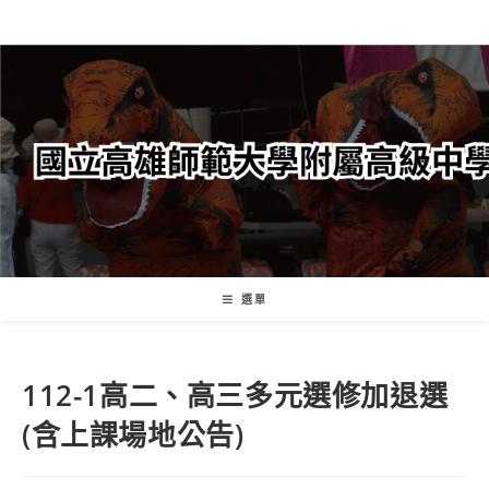
跳
轉
至
主
要
內
容
選單
112-1高二、高三多元選修加退選
(含上課場地公告)