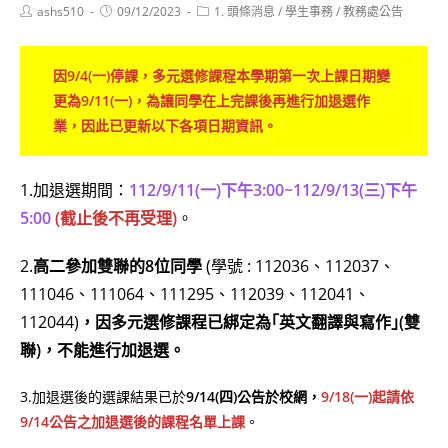
Post
Post
Post
ashs510
09/12/2023
1. 頭條消息
/
學生事務
/
教務處公告
author:
published:
category:
因9/4(一)停課，多元選修課程
本學期
第一次上課日期變
更為9/11(一)，為讓同學在上完課後再進行加退選作
業，因此已更新以下各項日期資訊。
1.加退選期間：
112/9/11(一)下午3:00~112/9/13(三)下午
5:00
(截止後不再受理)
。
2.
高二參加雙聯的8位同學
(學號 : 112036、112037、
111046、111064、111295、112039、112041、
112044)
，因多元選修課程已綁定為｢英文翻譯與寫作｣(雙
聯)，不能進行加退選。
3.加退選後的選課結果已於
9/14(四)
公告於校網，
9/18(一)起請依
9/14公告之加退選後的課程名單上課
。