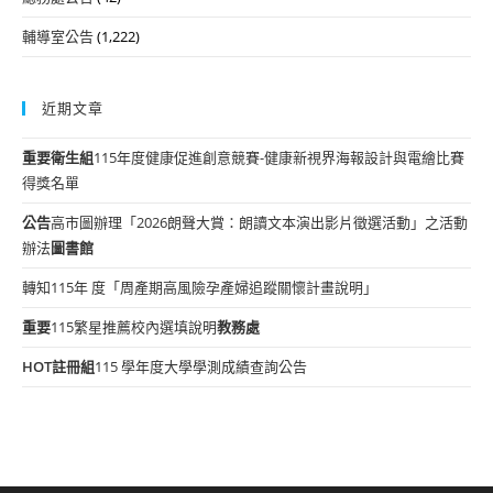
輔導室公告
(1,222)
近期文章
重要
衛生組
115年度健康促進創意競賽-健康新視界海報設計與電繪比賽
得獎名單
公告
高市圖辦理「2026朗聲大賞：朗讀文本演出影片徵選活動」之活動
辦法
圖書館
轉知115年 度「周產期高風險孕產婦追蹤關懷計畫說明」
重要
115繁星推薦校內選填說明
教務處
HOT
註冊組
115 學年度大學學測成績查詢公告