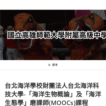
跳
轉
至
主
要
內
容
選單
台北海洋學校財團法人台北海洋科
技大學-「海洋生物概論」及「海洋
生態學」磨課師(MOOCs)課程