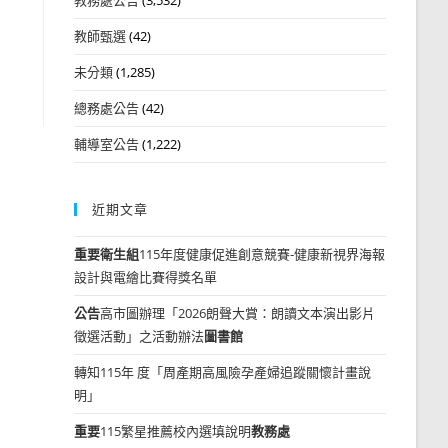
教師甄選
(42)
未分類
(1,285)
總務處公告
(42)
輔導室公告
(1,222)
近期文章
重要
衛生組
115年度健康促進創意競賽-健康新視界海報
設計與電繪比賽得獎名單
公告
高市圖辦理「2026朗聲大賞：朗讀文本演出影片
徵選活動」之活動辦法
圖書館
轉知115年 度「周產期高風險孕產婦追蹤關懷計畫說
明」
重要
115繁星推薦校內選填說明
教務處