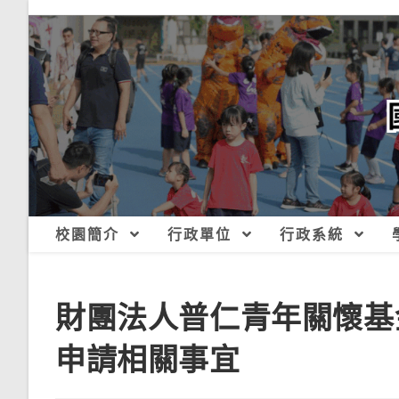
跳
轉
至
主
要
內
容
校園簡介
行政單位
行政系統
財團法人普仁青年關懷基
申請相關事宜