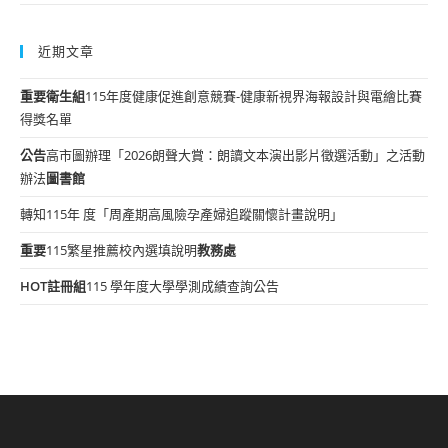
近期文章
重要
衛生組
115年度健康促進創意競賽-健康新視界海報設計與電繪比賽
得獎名單
公告
高市圖辦理「2026朗聲大賞：朗讀文本演出影片徵選活動」之活動
辦法
圖書館
轉知115年 度「周產期高風險孕產婦追蹤關懷計畫說明」
重要
115繁星推薦校內選填說明
教務處
HOT
註冊組
115 學年度大學學測成績查詢公告