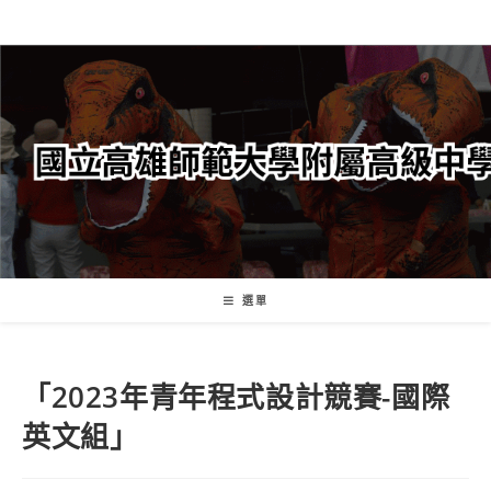
跳
轉
至
主
要
內
容
選單
「2023年青年程式設計競賽-國際
英文組」