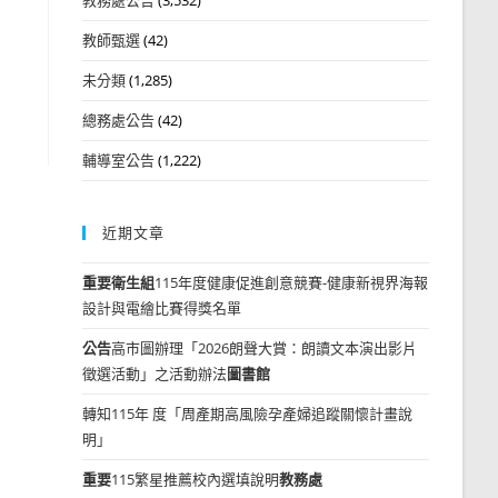
教師甄選
(42)
未分類
(1,285)
總務處公告
(42)
輔導室公告
(1,222)
近期文章
重要
衛生組
115年度健康促進創意競賽-健康新視界海報
設計與電繪比賽得獎名單
公告
高市圖辦理「2026朗聲大賞：朗讀文本演出影片
徵選活動」之活動辦法
圖書館
轉知115年 度「周產期高風險孕產婦追蹤關懷計畫說
明」
重要
115繁星推薦校內選填說明
教務處