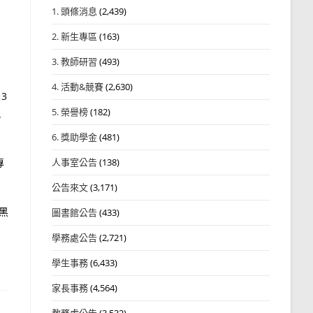
1. 頭條消息
(2,439)
2. 新生專區
(163)
3. 教師研習
(493)
4. 活動&競賽
(2,630)
3
5. 榮譽榜
(182)
究
6. 獎助學金
(481)
專
人事室公告
(138)
公告來文
(3,171)
黑
圖書館公告
(433)
學務處公告
(2,721)
學生事務
(6,433)
家長事務
(4,564)
教務處公告
(3,532)