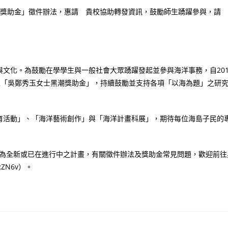
黑潮獎助金」徵件辦法，惠請 貴校協助轉發資訊，鼓勵師生踴躍參與，請
文化。為鼓勵在學學生與一般社會大眾踴躍發起並參與海洋事務，自201
成立「吳鄭秀玉女士黑潮獎助金」，持續鼓勵並支持各項「以海為題」之研
育活動」、「海洋藝術創作」與「海洋計畫科展」，期待每位海島子民的
，可為全新或已在進行中之計畫，有關徵件辦法及獎助金常見問題，歡迎前往
RZN6v）。