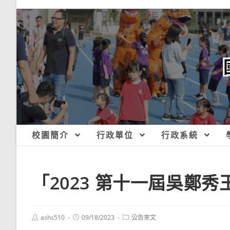
跳
轉
至
主
要
內
容
校園簡介
行政單位
行政系統
「2023 第十一屆吳鄭
Post
Post
Post
ashs510
09/18/2023
公告來文
author:
published:
category: