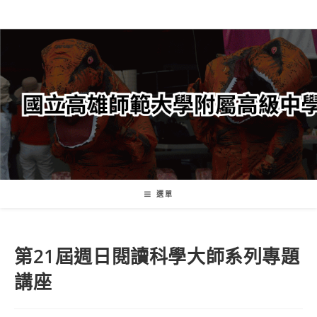
跳
轉
至
主
要
內
容
選單
第21屆週日閱讀科學大師系列專題
講座