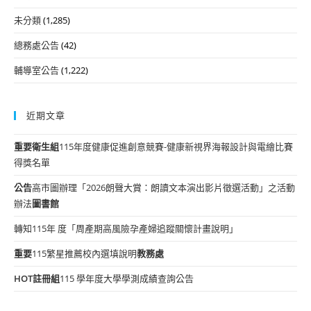
未分類
(1,285)
總務處公告
(42)
輔導室公告
(1,222)
近期文章
重要
衛生組
115年度健康促進創意競賽-健康新視界海報設計與電繪比賽
得獎名單
公告
高市圖辦理「2026朗聲大賞：朗讀文本演出影片徵選活動」之活動
辦法
圖書館
轉知115年 度「周產期高風險孕產婦追蹤關懷計畫說明」
重要
115繁星推薦校內選填說明
教務處
HOT
註冊組
115 學年度大學學測成績查詢公告