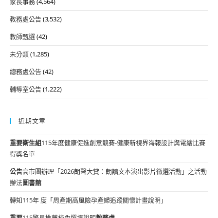
家長事務
(4,564)
教務處公告
(3,532)
教師甄選
(42)
未分類
(1,285)
總務處公告
(42)
輔導室公告
(1,222)
近期文章
重要
衛生組
115年度健康促進創意競賽-健康新視界海報設計與電繪比賽
得獎名單
公告
高市圖辦理「2026朗聲大賞：朗讀文本演出影片徵選活動」之活動
辦法
圖書館
轉知115年 度「周產期高風險孕產婦追蹤關懷計畫說明」
重要
115繁星推薦校內選填說明
教務處