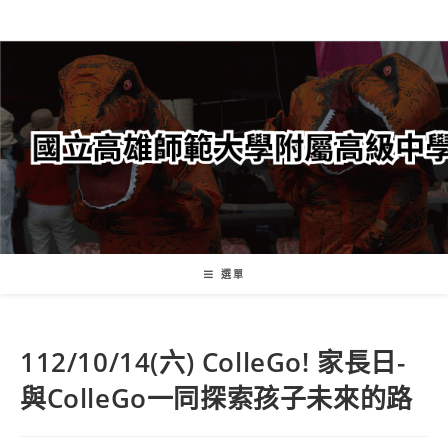
跳
轉
至
主
要
內
容
選單
112/10/14(六) ColleGo! 家長日-
與ColleGo一同探索孩子未來的路