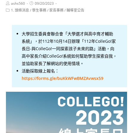
Post
Post
ashs560
09/20/2023
author:
published:
Post
1. 頭條消息
/
學生事務
/
家長事務
/
輔導室公告
category:
大學招生委員會聯合會「大學選才與高中育才輔助
系統」，於112年10月14日辦理「112年ColleGo!家
長日-與ColleGo!一同探索孩子未來的路」活動，向
高中家長介紹ColleGo!系統如何幫助學生探索自我，
並協助家長了解網站的使用情境。
活動採取線上報名：
https://forms.gle/buKkWFwBMZAvwsx59