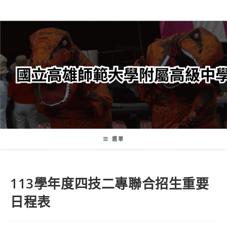
跳
轉
至
主
要
內
容
選單
113學年度四技二專聯合招生重要
日程表