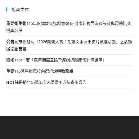
近期文章
重要
衛生組
115年度健康促進創意競賽-健康新視界海報設計與電繪比賽
得獎名單
公告
高市圖辦理「2026朗聲大賞：朗讀文本演出影片徵選活動」之活動
辦法
圖書館
轉知115年 度「周產期高風險孕產婦追蹤關懷計畫說明」
重要
115繁星推薦校內選填說明
教務處
HOT
註冊組
115 學年度大學學測成績查詢公告