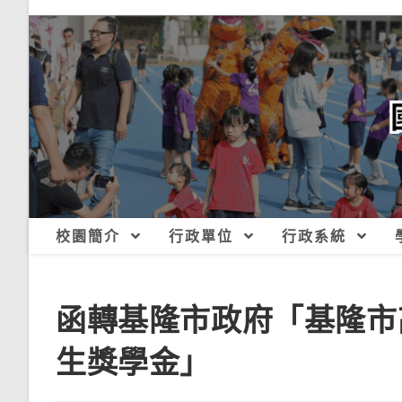
跳
轉
至
主
要
內
容
校園簡介
行政單位
行政系統
函轉基隆市政府「基隆市
生獎學金」