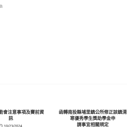
告
運動會注意事項及賽前資
函轉南投縣埔里鎮公所修正該鎮清
訊
寒優秀學生獎助學金申
請事宜相關規定
10/23/2024