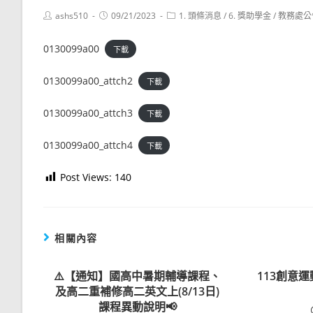
Post
Post
Post
ashs510
09/21/2023
1. 頭條消息
/
6. 獎助學金
/
教務處公
author:
published:
category:
0130099a00
下載
0130099a00_attch2
下載
0130099a00_attch3
下載
0130099a00_attch4
下載
Post Views:
140
相關內容
⚠️【通知】國高中暑期輔導課程、
113創意
及高二重補修高二英文上(8/13日)
課程異動說明📢