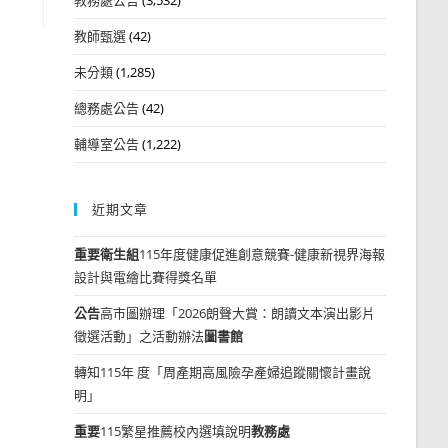
教師甄選
(42)
未分類
(1,285)
總務處公告
(42)
輔導室公告
(1,222)
近期文章
重要
衛生組
115年度健康促進創意競賽-健康新視界海報
設計與電繪比賽得獎名單
公告
高市圖辦理「2026朗聲大賞：朗讀文本演出影片
徵選活動」之活動辦法
圖書館
轉知115年 度「周產期高風險孕產婦追蹤關懷計畫說
明」
重要
115繁星推薦校內選填說明
教務處