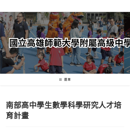
跳
轉
至
主
要
內
容
選單
南部高中學生數學科學研究人才培
育計畫