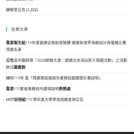
輔導室公告
(1,222)
近期文章
重要
衛生組
115年度健康促進創意競賽-健康新視界海報設計與電繪比賽
得獎名單
公告
高市圖辦理「2026朗聲大賞：朗讀文本演出影片徵選活動」之活動
辦法
圖書館
轉知115年 度「周產期高風險孕產婦追蹤關懷計畫說明」
重要
115繁星推薦校內選填說明
教務處
HOT
註冊組
115 學年度大學學測成績查詢公告