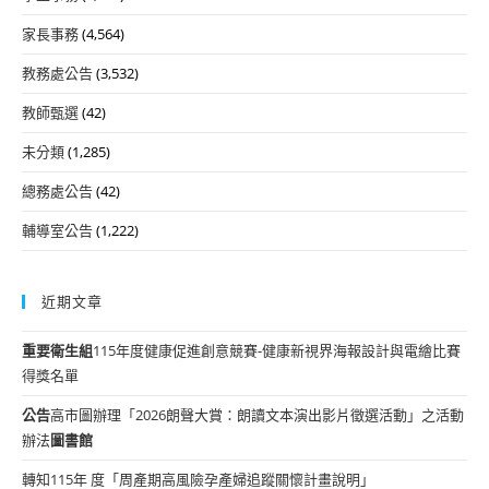
家長事務
(4,564)
教務處公告
(3,532)
教師甄選
(42)
未分類
(1,285)
總務處公告
(42)
輔導室公告
(1,222)
近期文章
重要
衛生組
115年度健康促進創意競賽-健康新視界海報設計與電繪比賽
得獎名單
公告
高市圖辦理「2026朗聲大賞：朗讀文本演出影片徵選活動」之活動
辦法
圖書館
轉知115年 度「周產期高風險孕產婦追蹤關懷計畫說明」