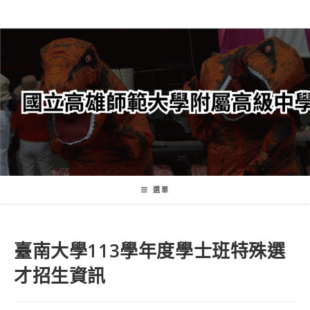
跳
轉
至
主
要
內
容
選單
臺南大學113學年度學士班特殊選
才招生資訊