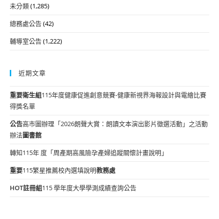
未分類
(1,285)
總務處公告
(42)
輔導室公告
(1,222)
近期文章
重要
衛生組
115年度健康促進創意競賽-健康新視界海報設計與電繪比賽
得獎名單
公告
高市圖辦理「2026朗聲大賞：朗讀文本演出影片徵選活動」之活動
辦法
圖書館
轉知115年 度「周產期高風險孕產婦追蹤關懷計畫說明」
重要
115繁星推薦校內選填說明
教務處
HOT
註冊組
115 學年度大學學測成績查詢公告