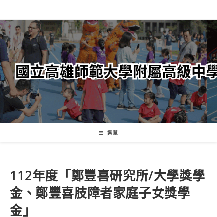
跳
轉
至
主
要
內
容
選單
112年度「鄭豐喜研究所/大學獎學
金、鄭豐喜肢障者家庭子女獎學
金」