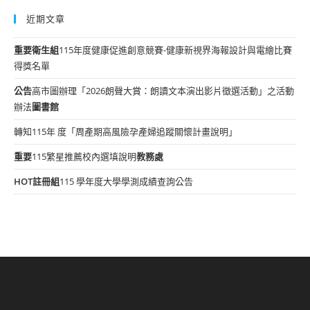
近期文章
重要
衛生組
115年度健康促進創意競賽-健康新視界海報設計與電繪比賽
得獎名單
公告
高市圖辦理「2026朗聲大賞：朗讀文本演出影片徵選活動」之活動
辦法
圖書館
轉知115年 度「周產期高風險孕產婦追蹤關懷計畫說明」
重要
115繁星推薦校內選填說明
教務處
HOT
註冊組
115 學年度大學學測成績查詢公告