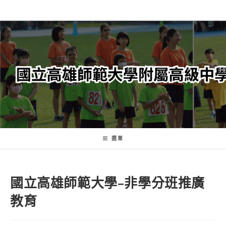
跳
轉
至
主
要
內
容
選單
國立高雄師範大學–非學分班推廣
教育