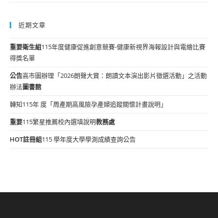
近期文章
重要
衛生組
115年度健康促進創意競賽-健康新視界海報設計與電繪比賽
得獎名單
公告
高市圖辦理「2026朗聲大賞：朗讀文本演出影片徵選活動」之活動
辦法
圖書館
轉知115年 度「周產期高風險孕產婦追蹤關懷計畫說明」
重要
115繁星推薦校內選填說明
教務處
HOT
註冊組
115 學年度大學學測成績查詢公告