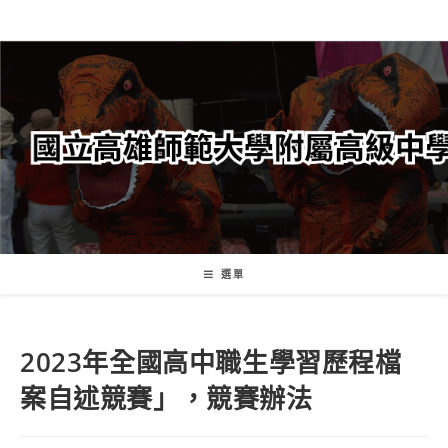
跳
轉
至
主
要
內
容
選單
2023年全國高中職生學習歷程檔
案自述競賽」，競賽辦法