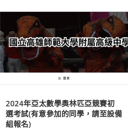
跳
轉
至
主
要
內
容
選單
2024年亞太數學奧林匹亞競賽初
選考試(有意參加的同學，請至設備
組報名)