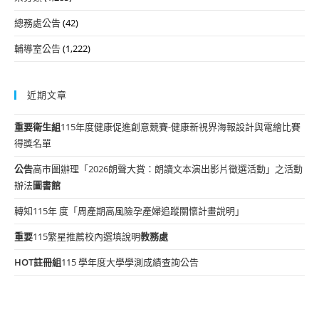
總務處公告
(42)
輔導室公告
(1,222)
近期文章
重要
衛生組
115年度健康促進創意競賽-健康新視界海報設計與電繪比賽
得獎名單
公告
高市圖辦理「2026朗聲大賞：朗讀文本演出影片徵選活動」之活動
辦法
圖書館
轉知115年 度「周產期高風險孕產婦追蹤關懷計畫說明」
重要
115繁星推薦校內選填說明
教務處
HOT
註冊組
115 學年度大學學測成績查詢公告