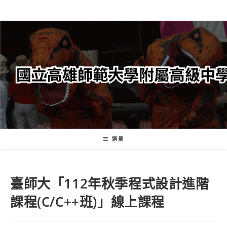
跳
轉
至
主
要
內
容
選單
臺師大「112年秋季程式設計進階
課程(C/C++班)」線上課程