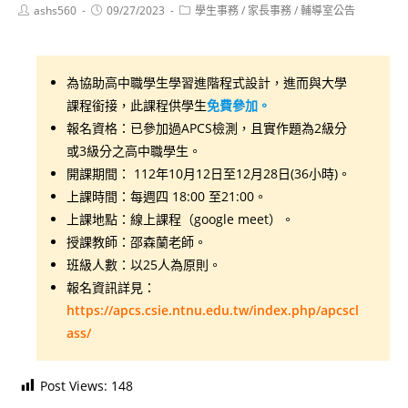
Post
Post
Post
ashs560
09/27/2023
學生事務
/
家長事務
/
輔導室公告
author:
published:
category:
為協助高中職學生學習進階程式設計，進而與大學
課程銜接，此課程供學生
免費參加。
報名資格：已參加過APCS檢測，且實作題為2級分
或3級分之高中職學生。
開課期間： 112年10月12日至12月28日(36小時)。
上課時間：每週四 18:00 至21:00。
上課地點：線上課程（google meet）。
授課教師：邵森蘭老師。
班級人數：以25人為原則。
報名資訊詳見：
https://apcs.csie.ntnu.edu.tw/index.php/apcscl
ass/
Post Views:
148