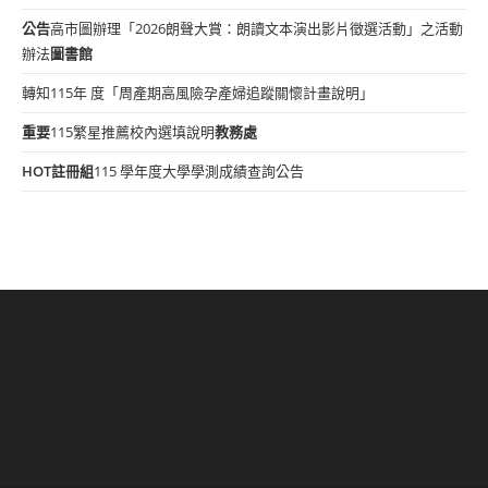
公告
高市圖辦理「2026朗聲大賞：朗讀文本演出影片徵選活動」之活動
辦法
圖書館
轉知115年 度「周產期高風險孕產婦追蹤關懷計畫說明」
重要
115繁星推薦校內選填說明
教務處
HOT
註冊組
115 學年度大學學測成績查詢公告