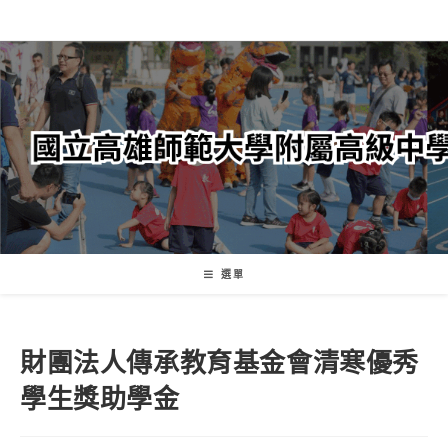
跳
轉
至
主
要
內
容
選單
財團法人傳承教育基金會清寒優秀
學生獎助學金