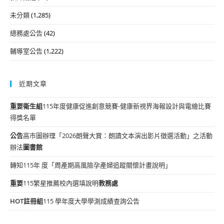
未分類
(1,285)
總務處公告
(42)
輔導室公告
(1,222)
近期文章
重要
衛生組
115年度健康促進創意競賽-健康新視界海報設計與電繪比賽
得獎名單
公告
高市圖辦理「2026朗聲大賞：朗讀文本演出影片徵選活動」之活動
辦法
圖書館
轉知115年 度「周產期高風險孕產婦追蹤關懷計畫說明」
重要
115繁星推薦校內選填說明
教務處
HOT
註冊組
115 學年度大學學測成績查詢公告