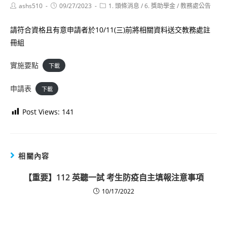
Post
Post
Post
ashs510
09/27/2023
1. 頭條消息
/
6. 獎助學金
/
教務處公告
author:
published:
category:
請符合資格且有意申請者於10/11(三)前將相關資料送交教務處註
冊組
實施要點
下載
申請表
下載
Post Views:
141
相關內容
【重要】112 英聽一試 考生防疫自主填報注意事項
10/17/2022