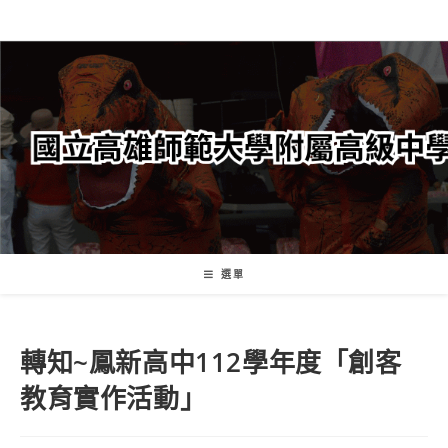
跳
轉
至
主
要
內
容
選單
轉知~鳳新高中112學年度「創客
教育實作活動」