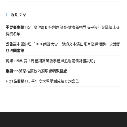
近期文章
重要
衛生組
115年度健康促進創意競賽-健康新視界海報設計與電繪比賽
得獎名單
公告
高市圖辦理「2026朗聲大賞：朗讀文本演出影片徵選活動」之活動
辦法
圖書館
轉知115年 度「周產期高風險孕產婦追蹤關懷計畫說明」
重要
115繁星推薦校內選填說明
教務處
HOT
註冊組
115 學年度大學學測成績查詢公告