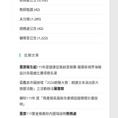
教師甄選
(42)
未分類
(1,285)
總務處公告
(42)
輔導室公告
(1,222)
近期文章
重要
衛生組
115年度健康促進創意競賽-健康新視界海報
設計與電繪比賽得獎名單
公告
高市圖辦理「2026朗聲大賞：朗讀文本演出影片
徵選活動」之活動辦法
圖書館
轉知115年 度「周產期高風險孕產婦追蹤關懷計畫說
明」
重要
115繁星推薦校內選填說明
教務處