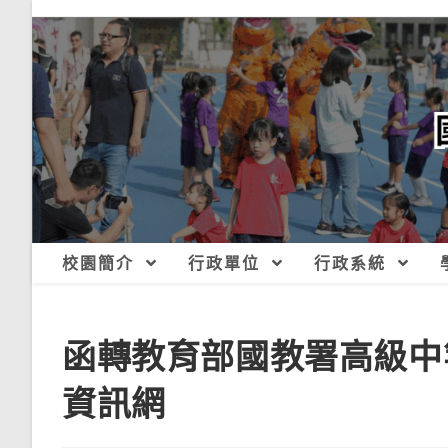
跳
轉
至
主
要
內
容
校園簡介
行政單位
行政系統
函轉教育部國教署高級中
資訊網