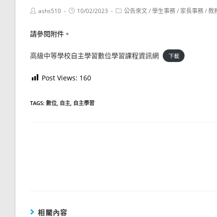
Post
Post
Post
ashs510
10/02/2023
公告來文
/
學生事務
/
家長事務
/
教
author:
published:
category:
請參閱附件。
高級中等學校自主學習數位學習課程資訊網
下載
Post Views:
160
TAGS:
數位
,
自主
,
自主學習
Read
more
articles
相關內容