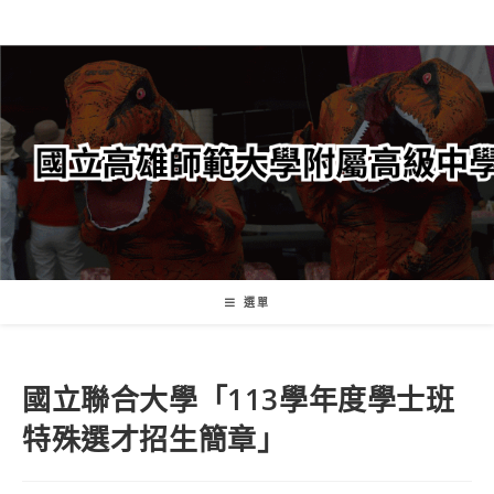
跳
轉
至
主
要
內
容
選單
國立聯合大學「113學年度學士班
特殊選才招生簡章」