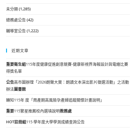
未分類
(1,285)
總務處公告
(42)
輔導室公告
(1,222)
近期文章
重要
衛生組
115年度健康促進創意競賽-健康新視界海報設計與電繪比賽
得獎名單
公告
高市圖辦理「2026朗聲大賞：朗讀文本演出影片徵選活動」之活動
辦法
圖書館
轉知115年 度「周產期高風險孕產婦追蹤關懷計畫說明」
重要
115繁星推薦校內選填說明
教務處
HOT
註冊組
115 學年度大學學測成績查詢公告